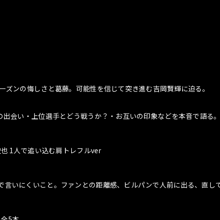
シーズンの悔しさと葛藤。可能性を信じて突き進む吉岡賢輝に迫る。
人の出会い・上位選手とどう戦うか？・お互いの印象などを本音で語る
也 1人で追い込む肩トレフルver
で言いにくいこと。ファンとの距離感、ビルパンで人前に出る、直して
】全5本