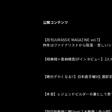
公開コンテンツ
【月刊JURASSIC MAGAZINE vol.7】
昨年はファイナリストから陥落… 苦しい
【相樂翔×喜納穂高SPインタビュー】2
【絶対デカくなる‼️】日本選手権5位 渡部史
【本音】レジェンドビルダーの妻として表
【部位別最強に聞けvol.2 大胸筋｜寺山諒