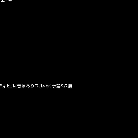
ィビル(音源ありフルver)予選&決勝