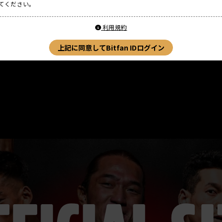
てください。
利用規約
上記に同意してBitfan IDログイン