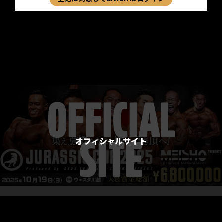
OFFICIAL
SITE
オフィシャルサイト