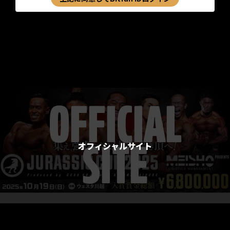
OFFICIAL
SITE
オフィシャルサイト