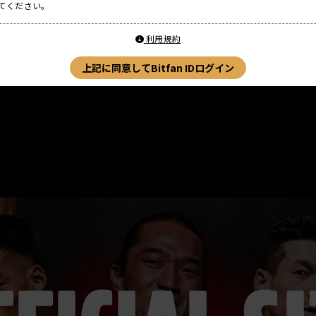
てください。
利用規約
上記に同意してBitfan IDログイン